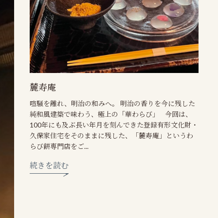
麓寿庵
喧騒を離れ、明治の和みへ。 明治の香りを今に残した
純和風建築で味わう、極上の「華わらび」 今回は、
100年にも及ぶ長い年月を刻んできた登録有形文化財・
久保家住宅をそのままに残した、「麓寿庵」というわ
らび餅専門店をご...
続きを読む