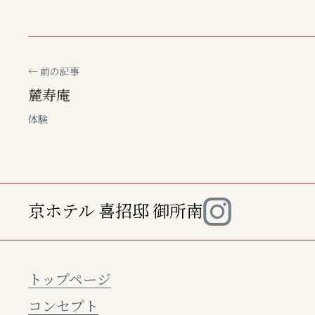
← 前の記事
麓寿庵
体験
京ホテル 喜招邸 御所南
トップページ
コンセプト