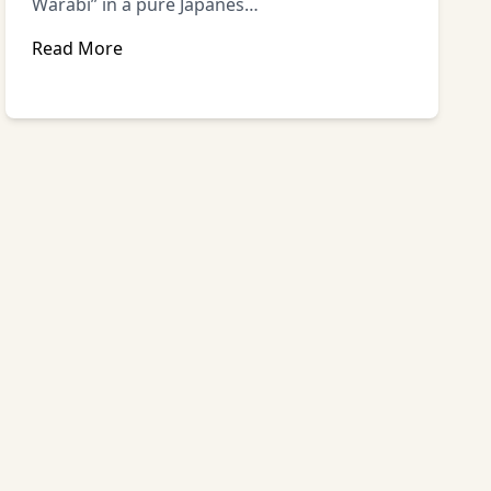
Warabi” in a pure Japanes…
Read More