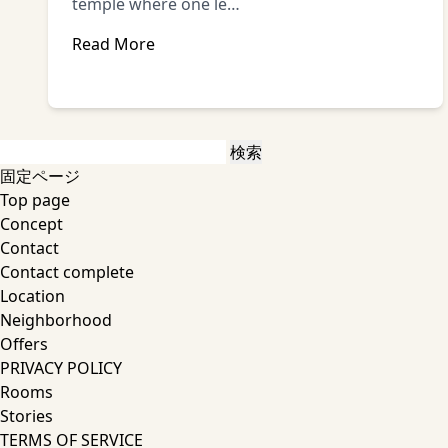
temple where one le…
Read More
検
索:
固定ページ
Top page
Concept
Contact
Contact complete
Location
Neighborhood
Offers
PRIVACY POLICY
Rooms
Stories
TERMS OF SERVICE