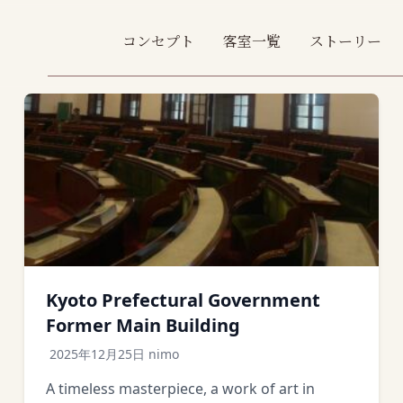
コンセプト
客室一覧
ストーリー
Kyoto Prefectural Government
Former Main Building
2025年12月25日
nimo
A timeless masterpiece, a work of art in